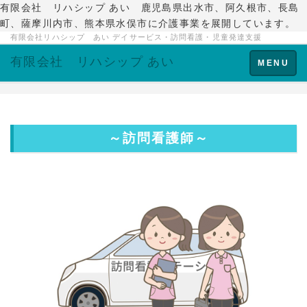
有限会社 リハシップ あい 鹿児島県出水市、阿久根市、長島
町、薩摩川内市、熊本県水俣市に介護事業を展開しています。
有限会社リハシップ あい デイサービス・訪問看護・児童発達支援
有限会社 リハシップ あい
Toggle
MENU
navigation
～訪問看護師～