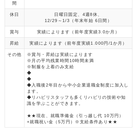
間
休日
日曜日固定、4週8休、
12/29～1/3（年末年始 6日間）
賞与
実績によります（前年度実績3.0か月）
昇給
実績によります（前年度実績1.000円/1か月）
その他
※賞与・昇給は実績によります
※月の平均残業時間10時間未満
※制服を上着のみ支給
◆
◆
◆入職後2年目から中小企業退職金制度に加入し
ます。
◆リハビリスタッフも多くリハビリの技術や知
識を学ぶことができます。
★★現在、就職準備金（引っ越し代 10万円）
+就職祝い金（5万円）※支給条件あり★★