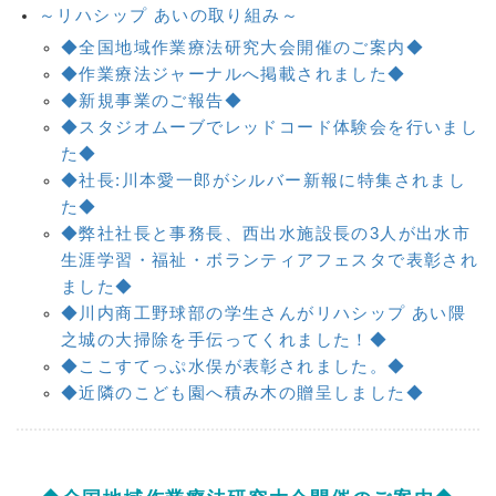
～リハシップ あいの取り組み～
◆全国地域作業療法研究大会開催のご案内◆
◆作業療法ジャーナルへ掲載されました◆
◆新規事業のご報告◆
◆スタジオムーブでレッドコード体験会を行いまし
た◆
◆社長:川本愛一郎がシルバー新報に特集されまし
た◆
◆弊社社長と事務長、西出水施設長の3人が出水市
生涯学習・福祉・ボランティアフェスタで表彰され
ました◆
◆川内商工野球部の学生さんがリハシップ あい隈
之城の大掃除を手伝ってくれました！◆
◆ここすてっぷ水俣が表彰されました。◆
◆近隣のこども園へ積み木の贈呈しました◆