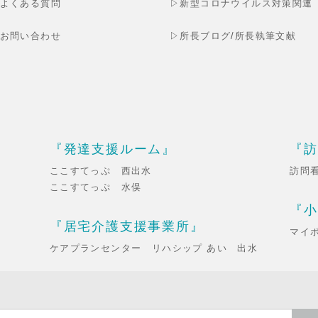
よくある質問
▷
新型コロナウイルス対策関連
お問い合わせ
▷
所長ブログ
/
所長執筆文献
『発達支援ルーム』
『訪
ここすてっぷ 西出水
訪問
ここすてっぷ 水俣
『小
『居宅介護支援事業所』
マイ
ケアプランセンター リハシップ あい 出水