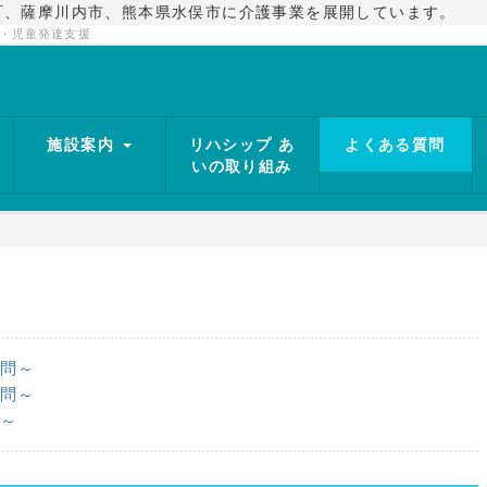
町、薩摩川内市、熊本県水俣市に介護事業を展開しています。
護・児童発達支援
施設案内
リハシップ あ
よくある質問
いの取り組み
問～
問～
～