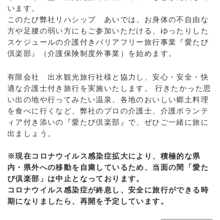
います。
このたび弊社リハシップ あいでは、お身体の不自由な
方や足腰の弱い方にもご参加いただける、ゆったりした
スケジュールの介護付きバリアフリー旅行事業『愛たび
倶楽部』（介護保険制度外事業）を始めます。
有限会社 出水観光旅行社様と協力し、安心・安全・快
適な介護士付き旅行を実施いたします。 行きたかった思
い出の地や行ってみたい温泉、各地のおいしい郷土料理
を食べに行くなど、弊社のプロの介護士、介護ボランテ
ィア付き添いの『愛たび倶楽部』で、ぜひご一緒に旅に
出ましょう。
※現在コロナウイルス感染症拡大により、積極的な県
内・県外への移動を自粛しているため、当面の間「愛た
び倶楽部」は中止となっております。
コロナウイルス感染症が終息し、安全に旅行ができる時
期になりましたら、再開を予定しています。