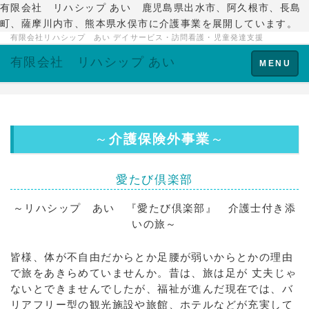
有限会社 リハシップ あい 鹿児島県出水市、阿久根市、長島
町、薩摩川内市、熊本県水俣市に介護事業を展開しています。
有限会社リハシップ あい デイサービス・訪問看護・児童発達支援
有限会社 リハシップ あい
Toggle
MENU
navigation
～
介護保険外事業
～
愛たび倶楽部
～リハシップ あい 『愛たび倶楽部』 介護士付き添
いの旅～
皆様、体が不自由だからとか足腰が弱いからとかの理由
で旅をあきらめていませんか。昔は、旅は足が 丈夫じゃ
ないとできませんでしたが、福祉が進んだ現在では、バ
リアフリー型の観光施設や旅館、ホテルなどが充実して