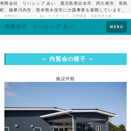
有限会社 リハシップ あい 鹿児島県出水市、阿久根市、長島
町、薩摩川内市、熊本県水俣市に介護事業を展開しています。
有限会社リハシップ あい デイサービス・訪問看護・児童発達支援
有限会社 リハシップ あい
Toggle
MENU
navigation
～ 内覧会の様子 ～
施設外観